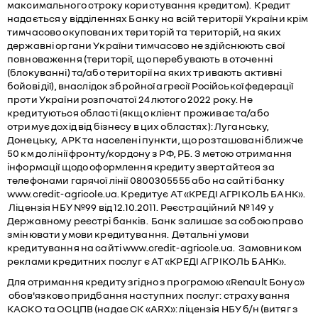
максимального строку користування кредитом). Кредит
надається у відділеннях Банку на всій території України крім
тимчасово окупованих територій та територій, на яких
державні органи України тимчасово не здійснюють свої
повноваження (території, що перебувають в оточенні
(блокуванні) та/або території на яких тривають активні
бойові дії), внаслідок збройної агресії Російської федерації
проти України розпочатої 24 лютого 2022 року. Не
кредитуються області (якщо клієнт проживає та/або
отримує дохід від бізнесу в цих областях): Луганську,
Донецьку, АРК та населені пункти, що розташовані ближче
50 км до лінії фронту/кордону з РФ, РБ. З метою отримання
інформації щодо оформлення кредиту звертайтеся за
телефонами гарячої лінії 0800305555 або на сайті банку
www.credit-agricole.ua. Кредитує АТ «КРЕДІ АГРІКОЛЬ БАНК».
Ліцензія НБУ №99 від 12.10.2011. Реєстраційний № 149 у
Державному реєстрі банків. Банк залишає за собою право
змінювати умови кредитування. Детальні умови
кредитування на сайті www.credit-agricole.ua. Замовником
реклами кредитних послуг є АТ «КРЕДІ АГРІКОЛЬ БАНК».
Для отримання кредиту згідно з програмою «Renault Бонус»
обов'язково придбання наступних послуг: страхування
КАСКО та ОСЦПВ (надає СК «ARX»: ліцензія НБУ б/н (витяг з