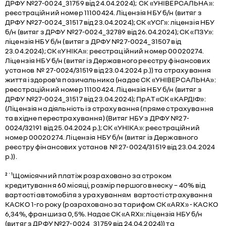
ДРФУ №27-0024_31759 від 24.04.2024); СК «УНІВЕРСАЛЬНА»:
реєстраційний номер 11100424. Ліцензія НБУ б/н (витяг з
ДРФУ №27-0024_31517 від 23.04.2024); СК «УСГ»: ліцензія НБУ
б/н (витяг з ДРФУ №27-0024_32789 від 26.04.2024); СК «ПЗУ»:
ліцензія НБУ б/н (витяг з ДРФУ №27-0024_31507 від
23.04.2024); СК «УНІКА»: реєстраційний номер 00020274.
Ліцензія НБУ б/н (витяг із Державного реєстру фінансових
установ № 27-0024/31519 від 23.04.2024 р.)) та страхування
життя і здоров'я позичальника (надає СК «УНІВЕРСАЛЬНА»:
реєстраційний номер 11100424. Ліцензія НБУ б/н (витяг з
ДРФУ №27-0024_31517 від 23.04.2024); ПрАТ «СК «КАРДІФ»:
(Ліцензія на діяльність із страхування (пряме страхування
та вхідне перестрахування) (Витяг НБУ з ДРФУ №27-
0024/32191 від 25.04.2024 р.); СК «УНІКА»: реєстраційний
номер 00020274. Ліцензія НБУ б/н (витяг із Державного
реєстру фінансових установ № 27-0024/31519 від 23.04.2024
р.)).
²˙¹Щомісячний платіж розраховано за строком
кредитування 60 місяці, розмір першого внеску – 40% від
вартості автомобіля з урахуванням вартості страхування
КАСКО 1-го року (розраховано за тарифом СК «ARX» - КАСКО
6,34%, франшиза 0,5%. Надає СК «ARX»: ліцензія НБУ б/н
(витяг з ДРФУ №27-0024_31759 від 24.04.2024)) та