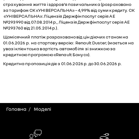
страхування життя і здоров'я позичальника (розраховано
за тарифом СК «УНІВЕРСАЛЬНА» – 4,99% від суми кредиту. СК
«УНІВЕРСАЛЬНА»: Ліцензія Держфінпослуг серія АЕ
№293990 від 07.08.2014 р., Ліцензія Держфінпослуг серія АЕ
№293760 від 21.05.2014 р.).
Щомісячний платіж розраховано від цін діючих станом на
01.06.2026 р. на стартову версію: Renault Duster; (мається на
увазі клієнтська вартість автомобіля зі знижкою за
кредитною програмою «Renault Бонус»).
Кредитна пропозиція діє з 01.06.2026 р. до 30.06.2026 р.
Головна
Моделі