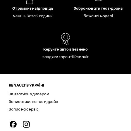
Отримайте відповідь
Забронювати тест-драйв
менш ніж за 2 години
бажаної моделі
Керуйте авто впевнено
завдяки гарантії Renault
RENAULT В УКРАЇНІ
Зв'язатись з дилером
Записатися на тест-драйв
Запис на сервіс