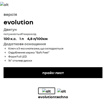
версія
evolution
Двигун
потужність
об'єм
розхід
100 к.с.
1 л
4,8 л/100км
Додаткове оснащення
Ключ з 3-ма кнопками, що складається
Оздоблення керма "Soft Feel"
Фари Full LED
16" сталеві диски
прайс-лист
evolution
techno