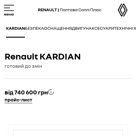
Skip
M
to
e
RENAULT |
Полтава Соллі Плюс
main
n
content
u
KARDIAN
БЕЗПЕКА
ОСНАЩЕННЯ
ДВИГУН
АКСЕСУАРИ
ТЕХНІЧНІ
Renault KARDIAN
готовий до змін
від 740 600 грн
прайс-лист