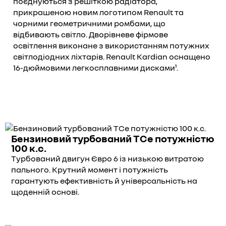
поєднуються з решіткою радіатора,
прикрашеною новим логотипом Renault та
чорними геометричними ромбами, що
відбивають світло. Дворівневе фірмове
освітлення виконане з використанням потужних
світлодіодних ліхтарів. Renault Kardian оснащено
16-дюймовими легкосплавними дисками¹.
Бензиновий турбований TCe потужністю
100 к.с.
Турбований двигун Євро 6 із низькою витратою
пального. Крутний момент і потужність
гарантують ефективність й універсальність на
щоденній основі.