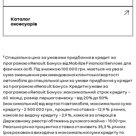
Каталог
аксесуарів
² Спеціальна ціна за умовами придбання в кредит за
програмою «Renault Бонус» від Mobilize Financial Services для
фізичних осіб. Під знижкою 100 000 грн. мається на увазі
сума зменшення рекомендованої клієнтської вартості
автомобіля до спеціальної ціни за умови придбання у кредит
за програмою «Renault Бонус». Кредитні умови за
програмою «Renault Бонус»: максимальний строк кредиту –
60 місяці, розмір першого внеску – від 20% до 50%
(максимальний) від вартості автомобіля, максимальна сума
кредиту – 2 500 000 грн., процентна ставка – 12,9 % річних,
комісія за видачу кредиту – 2,9 %, комісія за операції в
Державному реєстрі обтяжень рухомого майна – 1500 грн.
Реальна річна процентна ставка становить 35,3 % річних
(розрахована виходячи з максимальної суми кредиту та