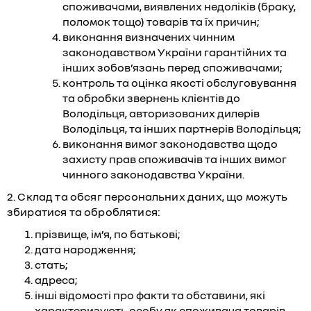
споживачами, виявлених недоліків (браку,
поломок тощо) товарів та їх причин;
виконання визначених чинним
законодавством України гарантійних та
інших зобов’язань перед споживачами;
контроль та оцінка якості обслуговування
та обробки звернень клієнтів до
Володільця, авторизованих дилерів
Володільця, та інших партнерів Володільця;
виконання вимог законодавства щодо
захисту прав споживачів та інших вимог
чинного законодавства України.
2. Склад та обсяг персональних даних, що можуть
збиратися та оброблятися:
прізвище, ім’я, по батькові;
дата народження;
стать;
адреса;
інші відомості про факти та обставини, які
характеризують особу як споживача товарів