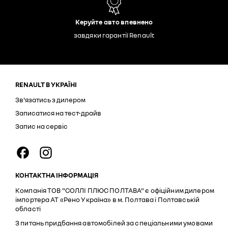
Керуйте авто впевнено
завдяки гарантії Renault
RENAULT В УКРАЇНІ
Зв'язатись з дилером
Записатися на тест-драйв
Запис на сервіс
КОНТАКТНА ІНФОРМАЦІЯ
Компанія ТОВ "СОЛЛІ ПЛЮС ПОЛТАВА" є офіційним дилером
імпортера АТ «Рено Україна» в м. Полтава і Полтавській
області
З питань придбання автомобілей за спеціальними умовами