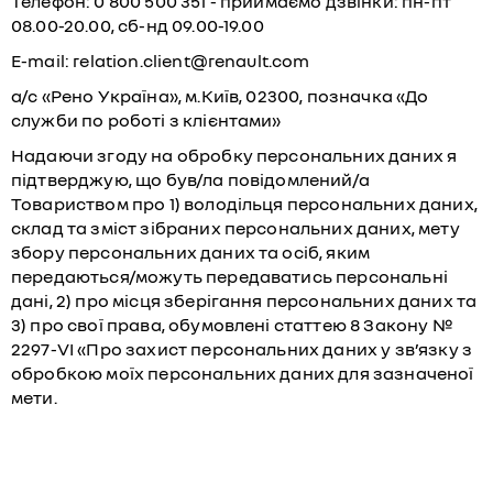
Телефон: 0 800 500 351 - приймаємо дзвінки: пн-пт
08.00-20.00, сб-нд 09.00-19.00
E-mail: relation.client@renault.com
а/с «Рено Україна», м.Київ, 02300, позначка «До
служби по роботі з клієнтами»
Надаючи згоду на обробку персональних даних я
підтверджую, що був/ла повідомлений/а
Товариством про 1) володільця персональних даних,
склад та зміст зібраних персональних даних, мету
збору персональних даних та осіб, яким
передаються/можуть передаватись персональні
дані, 2) про місця зберігання персональних даних та
3) про свої права, обумовлені статтею 8 Закону №
2297-VІ «Про захист персональних даних у зв’язку з
обробкою моїх персональних даних для зазначеної
мети.