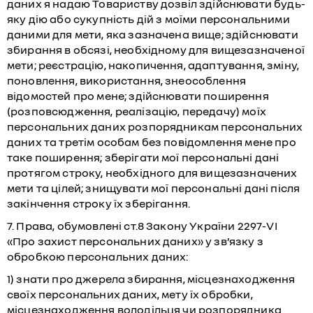
даних я надаю Товариству дозвіл здійснювати будь-
яку дію або сукупність дій з моїми персональними
даними для мети, яка зазначена вище; здійснювати
збирання в обсязі, необхідному для вищезазначеної
мети; реєстрацію, накопичення, адаптування, зміну,
поновлення, використання, знеособлення
відомостей про мене; здійснювати поширення
(розповсюдження, реалізацію, передачу) моїх
персональних даних розпорядникам персональних
даних та третім особам без повідомлення мене про
таке поширення; зберігати мої персональні дані
протягом строку, необхідного для вищезазначених
мети та цілей; знищувати мої персональні дані після
закінчення строку їх зберігання.
7. Права, обумовлені ст.8 Закону України 2297-VІ
«Про захист персональних даних» у зв’язку з
обробкою персональних даних:
1) знати про джерела збирання, місцезнаходження
своїх персональних даних, мету їх обробки,
місцезнаходження володільця чи розпорядника