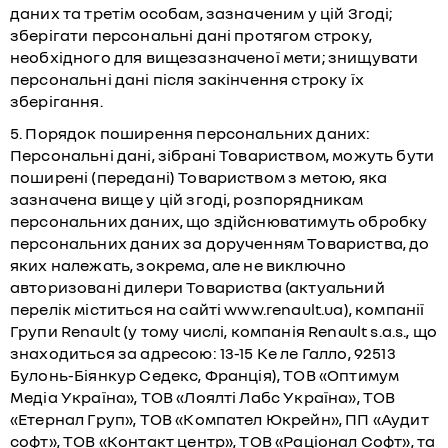
даних та третім особам, зазначеним у цій Згоді;
зберігати персональні дані протягом строку,
необхідного для вищезазначеної мети; знищувати
персональні дані після закінчення строку їх
зберігання.
5. Порядок поширення персональних даних:
Персональні дані, зібрані Товариством, можуть бути
поширені (передані) Товариством з метою, яка
зазначена вище у цій згоді, розпорядникам
персональних даних, що здійснюватимуть обробку
персональних даних за дорученням Товариства, до
яких належать, зокрема, але не виключно
авторизовані дилери Товариства (актуальний
перелік міститься на сайті www.renault.ua), компанії
Групи Renault (у тому числі, компанія Renault s.a.s., що
знаходиться за адресою: 13-15 Ке ле Галло, 92513
Булонь-Біянкур Седекс, Франція), ТОВ «Оптимум
Медіа Україна», ТОВ «Лоялті Лабс Україна», ТОВ
«Етернал Груп», ТОВ «Компател Юкрейн», ПП «Аудит
софт», ТОВ «Контакт центр», ТОВ «Раціонал Софт», та