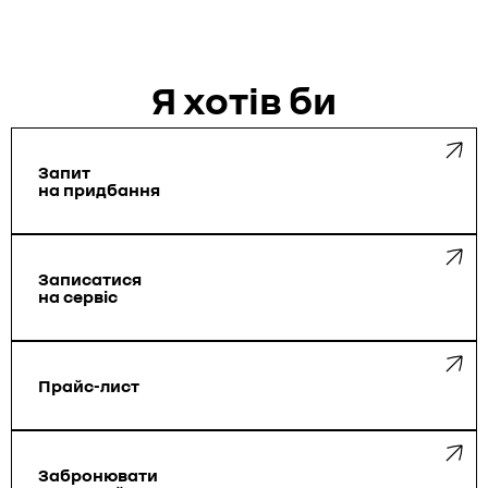
Я хотiв би
Запит
на придбання
Запиcатися
на сервіс
Прайс-лист
Забронювати