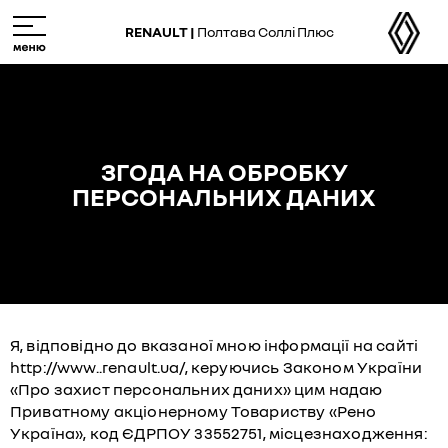
Skip
M
to
e
RENAULT |
Полтава Соллі Плюс
main
n
content
u
ЗГОДА НА ОБРОБКУ
ПЕРСОНАЛЬНИХ ДАНИХ
Я, відповідно до вказаної мною інформації на сайті
http://www..renault.ua/, керуючись Законом України
«Про захист персональних даних» цим надаю
Приватному акціонерному Товариству «Рено
Україна», код ЄДРПОУ 33552751, місцезнаходження: