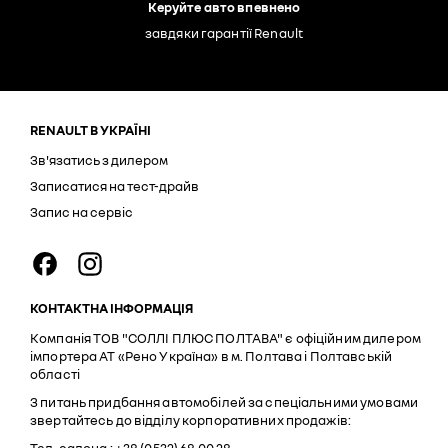
Керуйте авто впевнено
завдяки гарантії Renault
RENAULT В УКРАЇНІ
Зв'язатись з дилером
Записатися на тест-драйв
Запис на сервіс
КОНТАКТНА ІНФОРМАЦІЯ
Компанія ТОВ "СОЛЛІ ПЛЮС ПОЛТАВА" є офіційним дилером
імпортера АТ «Рено Україна» в м. Полтава і Полтавській
області
З питань придбання автомобілей за спеціальними умовами
звертайтесь до відділу корпоративних продажів: