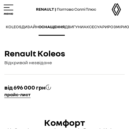
Skip
M
to
e
RENAULT |
Полтава Соллі Плюс
main
n
content
u
KOLEOS
ДИЗАЙН
ОСНАЩЕННЯ
ДВИГУНИ
АКСЕСУАРИ
РОЗМІРИ
О
Renault Koleos
Відкривай незвідане
вiд 696 000 грн
прайс-лист
Комфорт